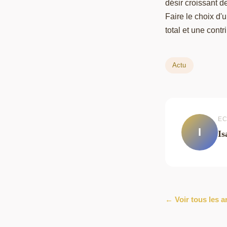
désir croissant de
Faire le choix d
total et une cont
Actu
EC
I
Is
← Voir tous les a