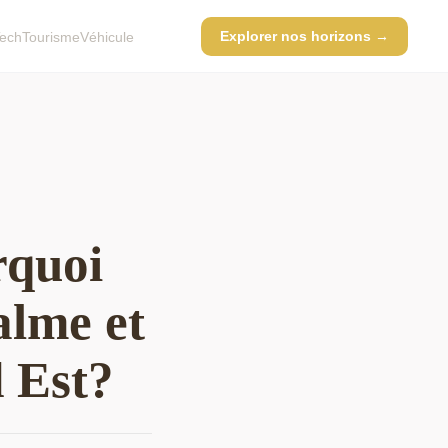
Explorer nos horizons →
ech
Tourisme
Véhicule
rquoi
lme et
 Est?