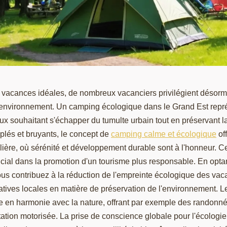
vacances idéales, de nombreux vacanciers privilégient désormai
 l'environnement. Un camping écologique dans le Grand Est repr
ux souhaitant s'échapper du tumulte urbain tout en préservant l
lés et bruyants, le concept de
camping calme et écologique
of
lière, où sérénité et développement durable sont à l'honneur. C
ucial dans la promotion d'un tourisme plus responsable. En optan
ous contribuez à la réduction de l'empreinte écologique des vac
iatives locales en matière de préservation de l'environnement. Le
e en harmonie avec la nature, offrant par exemple des randonné
gitation motorisée. La prise de conscience globale pour l'écologie