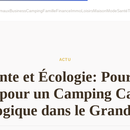
imaux
Business
Camping
Famille
Finance
Immo
Loisirs
Maison
Mode
Santé
T
ACTU
nte et Écologie: Pou
 pour un Camping Ca
ogique dans le Grand