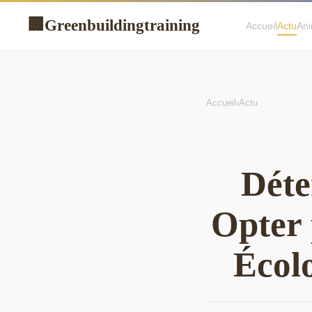
Greenbuildingtraining
🏢
Accueil
Actu
An
Accueil
›
Actu
Déte
Opter
Écol