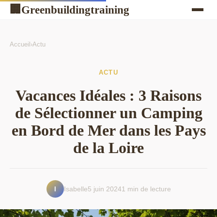
Greenbuildingtraining
🏢
Accueil
›
Actu
ACTU
Vacances Idéales : 3 Raisons
de Sélectionner un Camping
en Bord de Mer dans les Pays
de la Loire
I
Isabelle
5 juin 2024
1 min de lecture