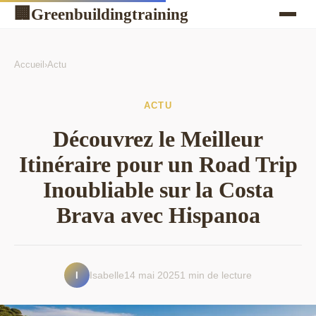
Greenbuildingtraining
🏢
Accueil
›
Actu
ACTU
Découvrez le Meilleur
Itinéraire pour un Road Trip
Inoubliable sur la Costa
Brava avec Hispanoa
I
Isabelle
14 mai 2025
1 min de lecture