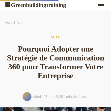
Greenbuildingtraining
🏢
Accueil
›
Actu
ACTU
Pourquoi Adopter une
Stratégie de Communication
360 pour Transformer Votre
Entreprise
I
Isabelle
28 mai 2025
1 min de lecture