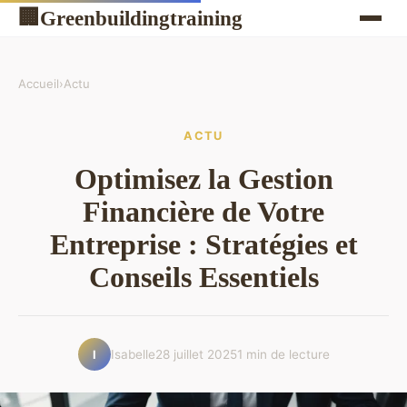
Greenbuildingtraining
🏢
Accueil
›
Actu
ACTU
Optimisez la Gestion
Financière de Votre
Entreprise : Stratégies et
Conseils Essentiels
Isabelle
28 juillet 2025
1 min de lecture
I