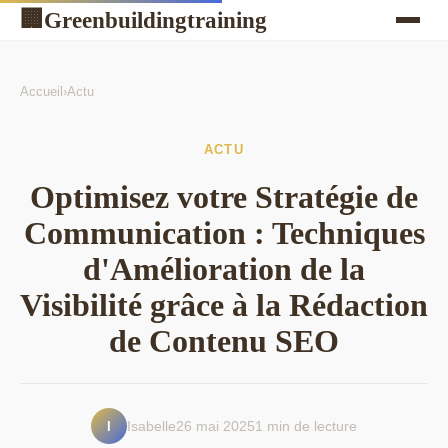
Greenbuildingtraining
🏢
Accueil
›
Actu
ACTU
Optimisez votre Stratégie de
Communication : Techniques
d'Amélioration de la
Visibilité grâce à la Rédaction
de Contenu SEO
I
Isabelle
26 mai 2025
1 min de lecture